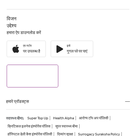
विजन
उद्देश्य
हमारा ऐप डाउनलोड करें
एप स्टोर
इसे
पर उपलब्ध है
गूगल प्ले पर पाएं
हमारे प्रॉडक्ट्स
स्वास्थ्य बीमा
:
Super Top Up
Health Alpha
आरोग्य टॉप अप पॉलिसी
क्रिटिकल इलनेस इंश्योरेंस पॉलिस
सुपर स्वास्थ्य बीमा
हॉस्पिटल डेली कैश इंश्योरेंस पॉलिसी
दिव्यांग सुरक्षा
Surrogacy Suraksha Policy