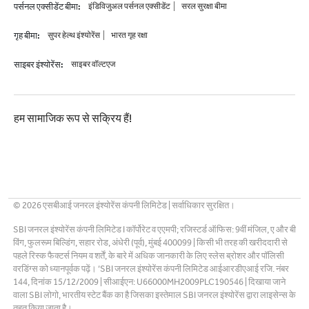
पर्सनल एक्सीडेंट बीमा
:
इंडिविजुअल पर्सनल एक्सीडेंट
सरल सुरक्षा बीमा
गृह बीमा
:
सुपर हेल्थ इंश्योरेंस
भारत गृह रक्षा
साइबर इंश्योरेंस
:
साइबर वॉल्टएज
हम सामाजिक रूप से सक्रिय हैं!
©
2026
एसबीआई जनरल इंश्योरेंस कंपनी लिमिटेड | सर्वाधिकार सुरक्षित।
SBI जनरल इंश्योरेंस कंपनी लिमिटेड I कॉर्पोरेट व एएमपी; रजिस्टर्ड ऑफिस: 9वीं मंजिल, ए और बी
विंग, फुलरूम बिल्डिंग, सहार रोड, अंधेरी (पूर्व), मुंबई 400099 | किसी भी तरह की खरीददारी से
पहले रिस्क फैक्टर्स नियम व शर्तें, के बारे में अधिक जानकारी के लिए स्लेस ब्रोशर और पॉलिसी
वरडिंग्स को ध्यानपूर्वक पढ़ें। ‘SBI जनरल इंश्योरेंस कंपनी लिमिटेड आईआरडीएआई रजि. नंबर
144, दिनांक 15/12/2009 | सीआईएन: U66000MH2009PLC190546 | दिखाया जाने
वाला SBI लोगो, भारतीय स्टेट बैंक का है जिसका इस्तेमाल SBI जनरल इंश्योरेंस द्वारा लाइसेन्स के
तहत किया जाता है।