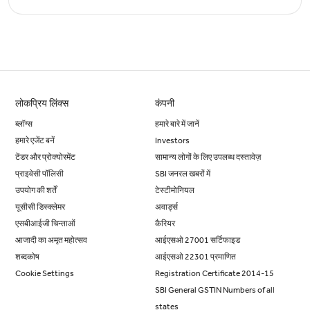
लोकप्रिय लिंक्स
कंपनी
ब्लॉग्स
हमारे बारे में जानें
हमारे एजेंट बनें
Investors
टेंडर और प्रोक्योरमेंट
सामान्य लोगों के लिए उपलब्ध दस्तावेज़
प्राइवेसी पॉलिसी
SBI जनरल खबरों में
उपयोग की शर्तें
टेस्टीमोनियल
यूसीसी डिस्क्लेमर
अवार्ड्स
एसबीआईजी चिन्ताओं
कैरियर
आजादी का अमृत महोत्सव
आईएसओ 27001 सर्टिफाइड
शब्दकोष
आईएसओ 22301 प्रमाणित
Cookie Settings
Registration Certificate 2014-15
SBI General GSTIN Numbers of all
states