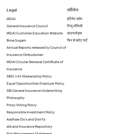
Legal
सर्विसेज
IRDAI
इंटिमेट क्लेम
General Insurance Council
रिन्यू पॉलिसी
IRDAI Customer Education Website
डाउनलोड्स
Bima Sugam
फिर से क्वोट पाएँ
Annual Reports released by Council of
Insurance Ombudsman
IRDAI Circular Renewal Certificate of
Insurance
SBIG 144 Stewardship Policy
Equal Opportunities Employer Policy
SBI General Insurance Underwriting
Philosophy
Proxy Voting Policy
Responsible Investment Policy
Aadhaar Do’s and Don'ts
eIA and Insurance Repository
Risk Management Statement